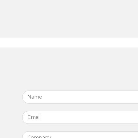
Name
*
Email
*
Company
*