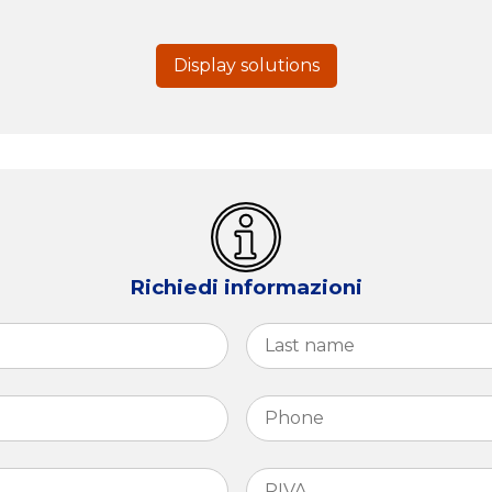
Display solutions
Richiedi informazioni
First
Phone
*
PIVA
*