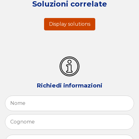
Soluzioni correlate
Display solutions
Richiedi informazioni
Nome
*
N
C
Email
*