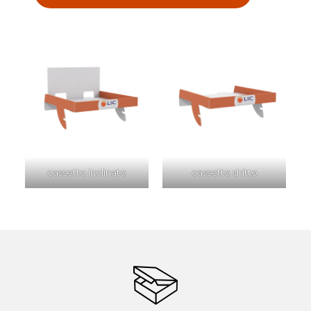
cassetto inclinato
cassetto dritto