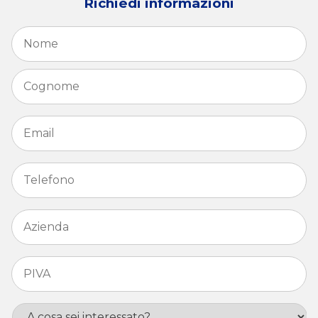
Richiedi informazioni
Nome
*
N
C
Email
*
Telefono
*
Azienda
*
PIVA
*
Interesse