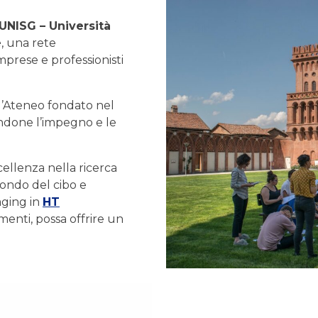
UNISG – Università
e
, una rete
imprese e professionisti
ll’Ateneo fondato nel
andone l’impegno e le
ellenza nella ricerca
mondo del cibo e
aging in
HT
imenti, possa offrire un