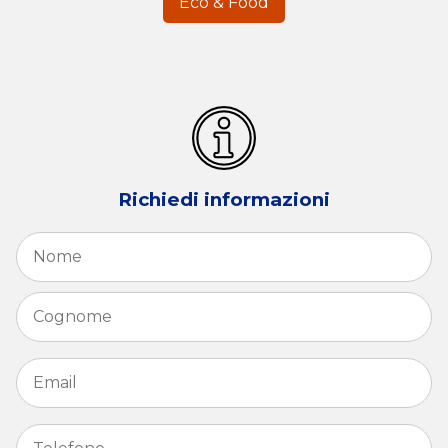
Eco & Food
Richiedi informazioni
Nome
*
N
C
Email
*
Telefono
*