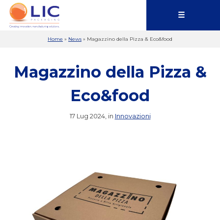
☰
Home
»
News
»
Magazzino della Pizza & Eco&food
Magazzino della Pizza &
Eco&food
17 Lug 2024, in
Innovazioni