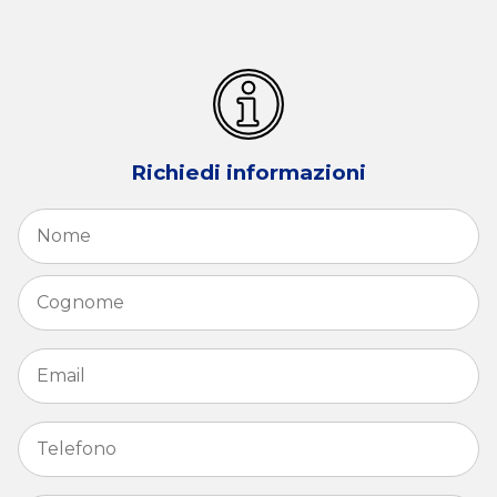
Richiedi informazioni
Nome
*
N
C
Email
*
Telefono
*