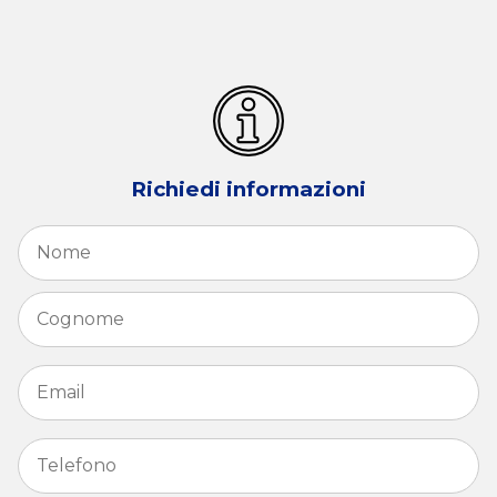
Richiedi informazioni
Nome
*
N
C
Email
*
Telefono
*