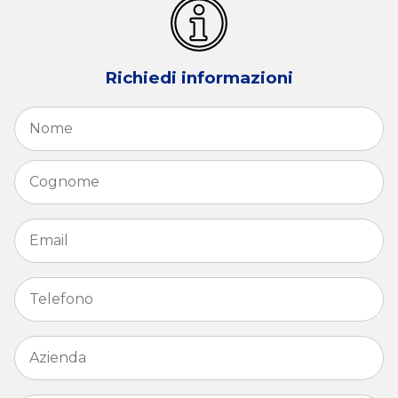
Richiedi informazioni
Nome
*
N
C
Email
*
Telefono
*
Azienda
*