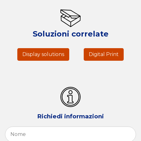
Soluzioni correlate
Display solutions
Digital Print
Richiedi informazioni
Nome
*
N