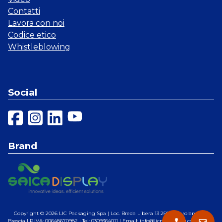
Contatti
Lavora con noi
Codice etico
Whistleblowing
Social
Brand
Copyright © 2026
LIC Packaging Spa
| Loc. Breda Libera 13 25028 Verolanuova,
Brescia | P.IVA: 00648670982 | Tel: 0309364011 | Email: info@licpackaging.com |
Web