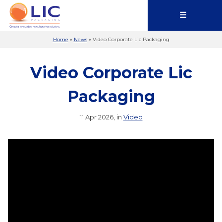
☰
Home
»
News
»
Video Corporate Lic Packaging
Video Corporate Lic
Packaging
11 Apr 2026, in
Video