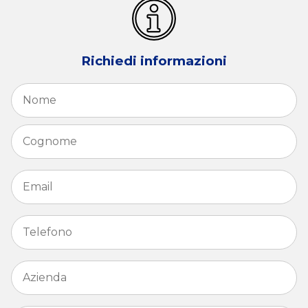
Richiedi informazioni
Nome
*
N
C
Email
*
Telefono
*
Azienda
*