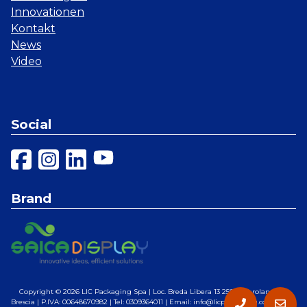
Innovationen
Kontakt
News
Video
Social
Brand
Copyright © 2026
LIC Packaging Spa
| Loc. Breda Libera 13 25028 Verolanuova,
Brescia | P.IVA: 00648670982 | Tel: 0309364011 | Email: info@licpackaging.com |
Web